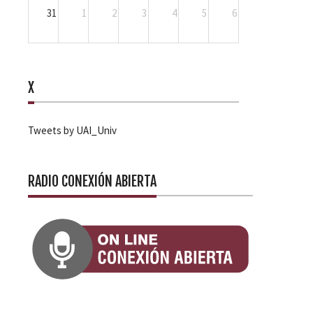
31
1
2
3
4
5
6
X
Tweets by UAI_Univ
RADIO CONEXIÓN ABIERTA