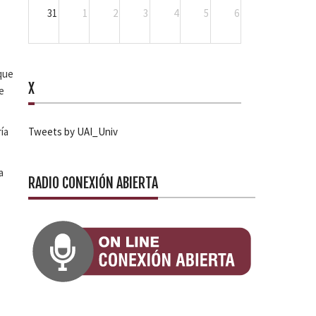
31
1
2
3
4
5
6
que
X
e
Tweets by UAI_Univ
ía
a
RADIO CONEXIÓN ABIERTA