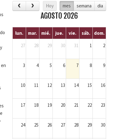
Hoy
mes
semana
dia
AGOSTO 2026
os
ado
lun.
mar.
mié.
jue.
vie.
sáb.
dom.
27
28
29
30
31
1
2
 y
3
4
5
6
7
8
9
s en
10
11
12
13
14
15
16
s
17
18
19
20
21
22
23
es
de
o
24
25
26
27
28
29
30