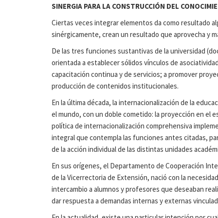
SINERGIA PARA LA CONSTRUCCIÓN DEL CONOCIMI
Ciertas veces integrar elementos da como resultado al
sinérgicamente, crean un resultado que aprovecha y ma
De las tres funciones sustantivas de la universidad (do
orientada a establecer sólidos vínculos de asociatividad
capacitación continua y de servicios; a promover proyec
producción de contenidos institucionales.
En la última década, la internacionalización de la educa
el mundo, con un doble cometido: la proyección en el esc
política de internacionalización comprehensiva impleme
integral que contempla las funciones antes citadas, para
de la acción individual de las distintas unidades académ
En sus orígenes, el Departamento de Cooperación Inter
de la Vicerrectoria de Extensión, nació con la necesida
intercambio a alumnos y profesores que deseaban reali
dar respuesta a demandas internas y externas vinculad
En la actualidad, existe una particular intención por cua