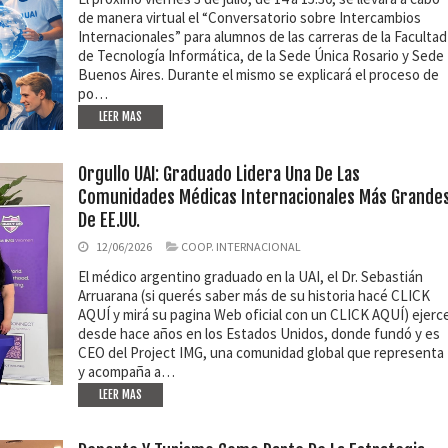
de manera virtual el “Conversatorio sobre Intercambios
Internacionales” para alumnos de las carreras de la Facultad
de Tecnología Informática, de la Sede Única Rosario y Sede
Buenos Aires. Durante el mismo se explicará el proceso de
po…
LEER MAS
Orgullo UAI: Graduado Lidera Una De Las
Comunidades Médicas Internacionales Más Grande
De EE.UU.
12/06/2026
COOP. INTERNACIONAL
El médico argentino graduado en la UAI, el Dr. Sebastián
Arruarana (si querés saber más de su historia hacé CLICK
AQUÍ y mirá su pagina Web oficial con un CLICK AQUÍ) ejerc
desde hace años en los Estados Unidos, donde fundó y es
CEO del Project IMG, una comunidad global que representa
y acompaña a…
LEER MAS