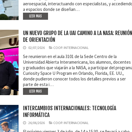
aeroespacial, interactuando con especialistas, y accediend
a espacios donde se diseñan…
LEER MAS
UN NUEVO GRUPO DE LA UAI CAMINO A LA NASA: REUNIÓ
DE ORIENTACIÓN
02/07/2026
COOP. INTERNACIONAL
Se reunieron en el aula 3101 de la Sede Centro de la
Universidad Abierta Interamericana, los alumnos, docentes
y graduados que viajarán a la NASA, a participar del program
Curiosity Space U Program en Orlando, Florida, EE. UU.,
donde pudieron conocer todos los detalles previos a ser
parte de esta i…
LEER MAS
INTERCAMBIOS INTERNACIONALES: TECNOLOGÍA
INFORMÁTICA
26/06/2026
COOP. INTERNACIONAL
El próximo viernes 3 de julio, de 14 a 15:30, se llevará a cabo