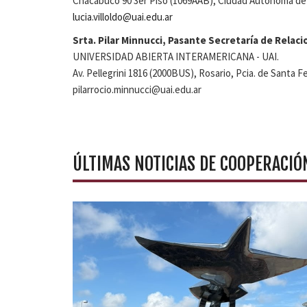
Chacabuco 90 3er Piso (1069AAB), Ciudad Autónoma de 
lucia.villoldo@uai.edu.ar
Srta. Pilar Minnucci, Pasante Secretaría de Relaci
UNIVERSIDAD ABIERTA INTERAMERICANA - UAI.
Av. Pellegrini 1816 (2000BUS), Rosario, Pcia. de Santa F
pilarrocio.minnucci@uai.edu.ar
ÚLTIMAS NOTICIAS DE COOPERACIÓ