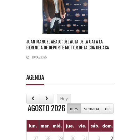
JUAN MANUEL ÁBALO: DEL AULA DE LA UAI A LA
GERENCIA DE DEPORTE MOTOR DE LA CDA DEL ACA
19/06/2026
AGENDA
Hoy
AGOSTO 2026
mes
semana
dia
lun.
mar.
mié.
jue.
vie.
sáb.
dom.
27
28
29
30
31
1
2