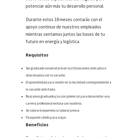
potenciar aún más tu desarrollo personal.
Durante estos 18 meses contarás con el
apoyo continuo de nuestros empleados
mientras sentamos juntos las bases de tu
futuro en energía y logística.
Requisitos
Ser graduado universitario en las titulaciones indicadas o
relacionadas con la vacante.
Disponibilidad para residir en la localidad correspondiente a
la vacante solicitada.
Buscamos graduados/as con potencial para desarrollar una
carrera profesional exitosa con nosotros.
Se valorará experiencia laboral previa.
Pasaporte válido para viajar.
Beneficios