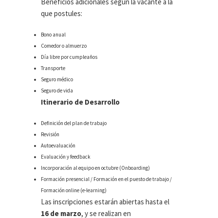
Beneficios adicionales según la vacante a la
que postules:
Bono anual
Comedor o almuerzo
Día libre por cumpleaños
Transporte
Seguro médico
Seguro de vida
Itinerario de Desarrollo
Definición del plan de trabajo
Revisión
Autoevaluación
Evaluación y feedback
Incorporación al equipo en octubre (Onboarding)
Formación presencial / Formación en el puesto de trabajo /
Formación online (e-learning)
Las inscripciones estarán abiertas hasta el
16 de marzo
, y se realizan en