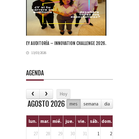
EY AUDITORÍA – INNOVATION CHALLENGE 2026.
13/03/2026
AGENDA
Hoy
AGOSTO 2026
mes
semana
dia
lun.
mar.
mié.
jue.
vie.
sáb.
dom.
27
28
29
30
31
1
2