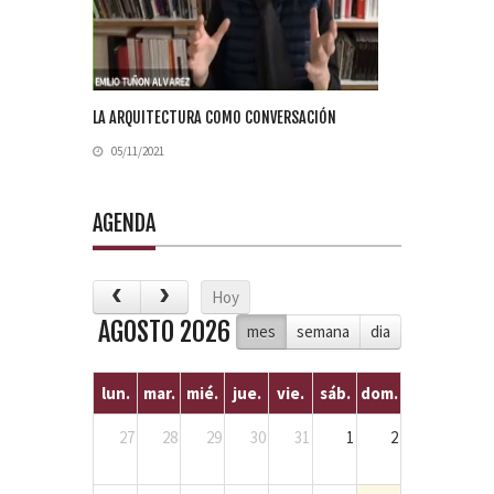
LA ARQUITECTURA COMO CONVERSACIÓN
05/11/2021
AGENDA
Hoy
AGOSTO 2026
mes
semana
dia
lun.
mar.
mié.
jue.
vie.
sáb.
dom.
27
28
29
30
31
1
2