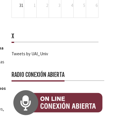
31
1
2
3
4
5
6
X
na
Tweets by UAI_Univ
ias
RADIO CONEXIÓN ABIERTA
nos
es,