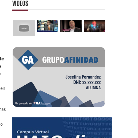
VIDEOS
de
o
n
 en
mas
jo