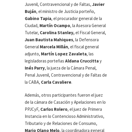
Juvenil, Contravencional y de Faltas,
Javier
Buján
, el ministro de Justicia porteño,
Gabino Tapia
, el procurador general de la
Ciudad,
Martín Ocampo
, la Asesora General
Tutelar,
Carolina Stanley,
el Fiscal General,
Juan Bautista Mahiques
, la Defensora
General
Marcela Millán
, el fiscal general
adjunto,
Martín Lopez Zavaleta
, las
legisladoras porteñas
Aldana
Cruccitta
y
Inés
Parry
, la jueza de la Cámara Penal,
Penal Juvenil, Contravencional y de Faltas de
la CABA,
Carla Cavaliere
.
Además, otros participantes fueron el juez
de la cámara de Casación y Apelaciones en lo
PPJCyF,
Carlos
Rolero
, el juez de Primera
Instancia en lo Contencioso Administrativo,
Tributario y de Relaciones de Consumo,
Mario
Olano
Melo
, la coordinadora general