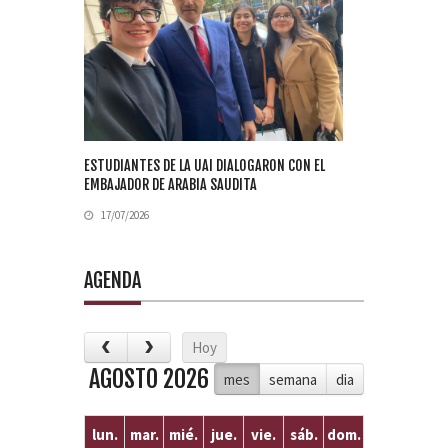
ESTUDIANTES DE LA UAI DIALOGARON CON EL
EMBAJADOR DE ARABIA SAUDITA
17/07/2026
AGENDA
Hoy
AGOSTO 2026
mes
semana
dia
lun.
mar.
mié.
jue.
vie.
sáb.
dom.