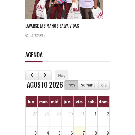
LAVARSE LAS MANOS SALVA VIDAS
11/12/2015
AGENDA
Hoy
AGOSTO 2026
mes
semana
dia
lun.
mar.
mié.
jue.
vie.
sáb.
dom.
27
28
29
30
31
1
2
3
4
5
6
7
8
9