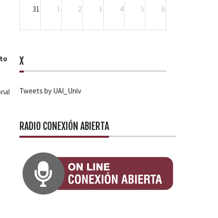
31
1
2
3
4
5
6
nto
X
Tweets by UAI_Univ
onal
RADIO CONEXIÓN ABIERTA