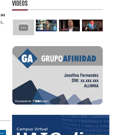
VIDEOS
tas
s,