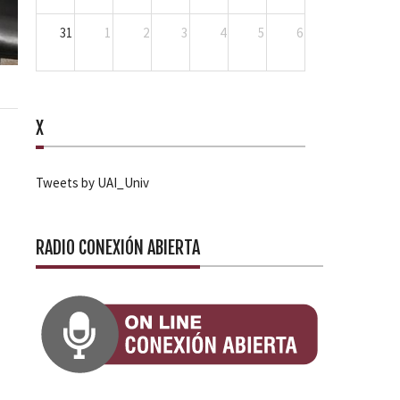
31
1
2
3
4
5
6
X
Tweets by UAI_Univ
RADIO CONEXIÓN ABIERTA