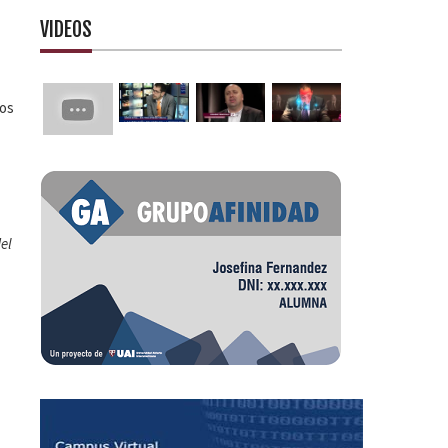
VIDEOS
sos
el