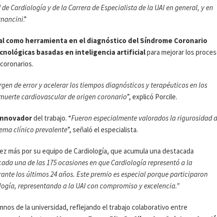
 de Cardiología y de la Carrera de Especialista de la UAI en general, y en
rnancini
.”
cial como herramienta en el diagnóstico del Síndrome Coronario
ológicas basadas en inteligencia artificial
para mejorar los proce
coronarios.
rgen de error y acelerar los tiempos diagnósticos y terapéuticos en los
 muerte cardiovascular de origen coronario
”, explicó Porcile.
 innovador
del trabajo. “
Fueron especialmente valorados la rigurosidad d
lema clínico prevalente
”, señaló el especialista.
ez más por su equipo de Cardiología, que acumula una destacada
cada una de las 175 ocasiones en que Cardiología representó a la
ante los últimos 24 años. Este premio es especial porque participaron
logía, representando a la UAI con compromiso y excelencia.”
nos de la universidad, reflejando el trabajo colaborativo entre