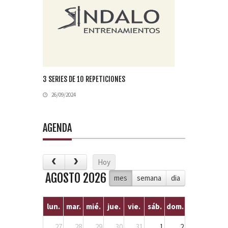
3 SERIES DE 10 REPETICIONES
26/09/2024
AGENDA
Hoy
AGOSTO 2026
mes
semana
dia
lun.
mar.
mié.
jue.
vie.
sáb.
dom.
27
28
29
30
31
1
2