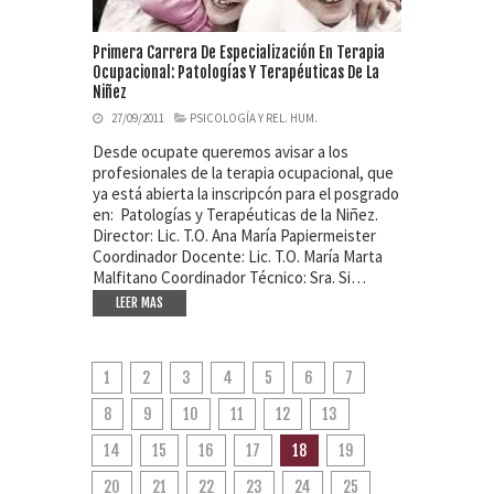
Primera Carrera De Especialización En Terapia
Ocupacional: Patologías Y Terapéuticas De La
Niñez
27/09/2011
PSICOLOGÍA Y REL. HUM.
Desde ocupate queremos avisar a los
profesionales de la terapia ocupacional, que
ya está abierta la inscripcón para el posgrado
en: Patologías y Terapéuticas de la Niñez.
Director: Lic. T.O. Ana María Papiermeister
Coordinador Docente: Lic. T.O. María Marta
Malfitano Coordinador Técnico: Sra. Si…
LEER MAS
1
2
3
4
5
6
7
8
9
10
11
12
13
14
15
16
17
18
19
20
21
22
23
24
25