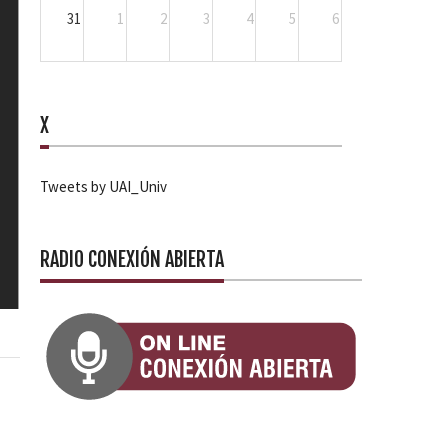
31
1
2
3
4
5
6
X
Tweets by UAI_Univ
RADIO CONEXIÓN ABIERTA