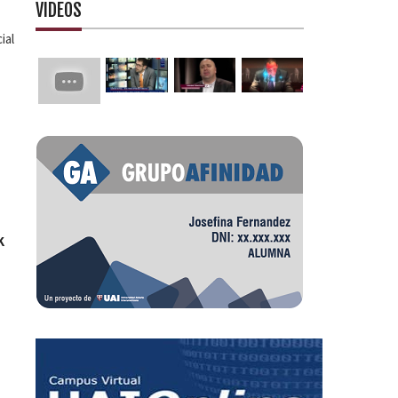
VIDEOS
ial
K