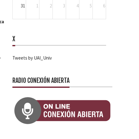
31
1
2
3
4
5
6
ca
X
o
Tweets by UAI_Univ
RADIO CONEXIÓN ABIERTA