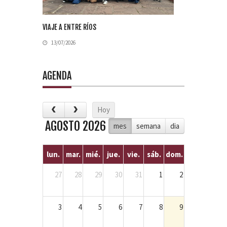
VIAJE A ENTRE RÍOS
13/07/2026
AGENDA
Hoy
AGOSTO 2026
mes
semana
dia
lun.
mar.
mié.
jue.
vie.
sáb.
dom.
27
28
29
30
31
1
2
3
4
5
6
7
8
9