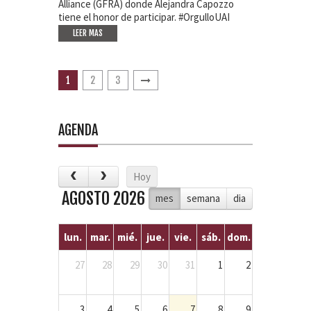
Alliance (GFRA) donde Alejandra Capozzo
tiene el honor de participar. #OrgulloUAI
LEER MAS
1
2
3
AGENDA
Hoy
AGOSTO 2026
mes
semana
dia
lun.
mar.
mié.
jue.
vie.
sáb.
dom.
27
28
29
30
31
1
2
3
4
5
6
7
8
9