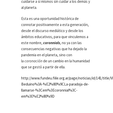
cuidarse a sí mismos sin cuidar a los demás y
al planeta.
Esta es una oportunidad histórica de
connotar positivamente a esta generación,
desde el discurso mediático y desde los
ámbitos educativos, para que vinculemos a
este nombre,
coronnials
, no ya con las
consecuencias negativas que ha dejado la
pandemia en el planeta, sino con
la
coronación
de un cambio en la humanidad
que se gestó a partir de ella.
http://www.fundeu.fiile.org.ar/page/noticias/id/141/title/Vi
Beduino%3A-%E2%80%9CLa-paradoja-de-
llamarse-%3Cem%3Ecoronnial%3C-
em%3E%E2%80%9D