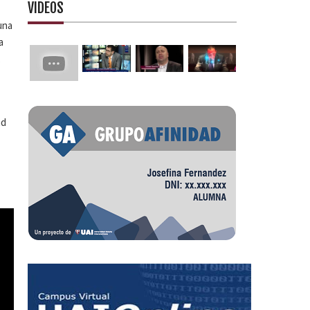
VIDEOS
una
a
,
ad