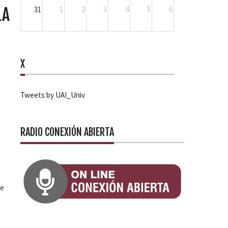
31
1
2
3
4
5
6
LA
X
Tweets by UAI_Univ
RADIO CONEXIÓN ABIERTA
ue