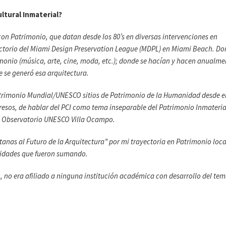
ltural Inmaterial?
con Patrimonio, que datan desde los 80’s en diversas intervenciones en
rectorio del Miami Design Preservation League (MDPL) en Miami Beach. D
monio (música, arte, cine, moda, etc.); donde se hacían y hacen anualme
e se generó esa arquitectura.
trimonio Mundial/UNESCO sitios de Patrimonio de la Humanidad desde e
resos, de hablar del PCI como tema inseparable del Patrimonio Inmateria
del Observatorio UNESCO Villa Ocampo.
anas al Futuro de la Arquitectura” por mi trayectoria en Patrimonio loca
vidades que fueron sumando.
 no era afiliado a ninguna institución académica con desarrollo del tem