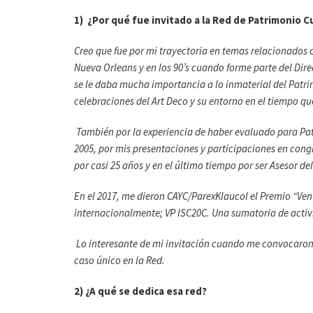
1) ¿Por qué fue invitado a la Red de Patrimonio Cu
Creo que fue por mi trayectoria en temas relacionados 
Nueva Orleans y en los 90’s cuando forme parte del Di
se le daba mucha importancia a lo inmaterial del Patri
celebraciones del Art Deco y su entorno en el tiempo qu
También por la experiencia de haber evaluado para Pa
2005, por mis presentaciones y participaciones en cong
por casi 25 años y en el último tiempo por ser Asesor 
En el 2017, me dieron CAYC/ParexKlaucol el Premio “Vent
internacionalmente; VP ISC20C. Una sumatoria de acti
Lo interesante de mi invitación cuando me convocaron,
caso único en la Red.
2) ¿A qué se dedica esa red?