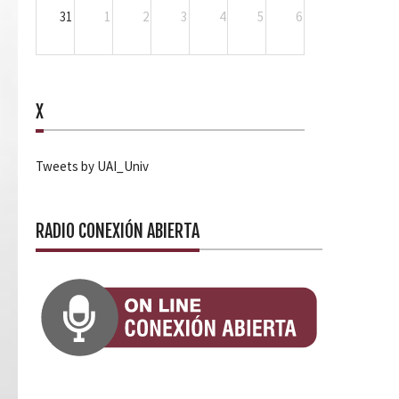
31
1
2
3
4
5
6
X
Tweets by UAI_Univ
RADIO CONEXIÓN ABIERTA