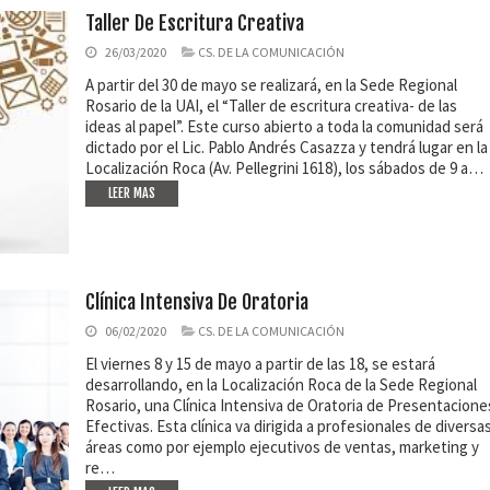
Taller De Escritura Creativa
26/03/2020
CS. DE LA COMUNICACIÓN
A partir del 30 de mayo se realizará, en la Sede Regional
Rosario de la UAI, el “Taller de escritura creativa- de las
ideas al papel”. Este curso abierto a toda la comunidad será
dictado por el Lic. Pablo Andrés Casazza y tendrá lugar en la
Localización Roca (Av. Pellegrini 1618), los sábados de 9 a…
LEER MAS
Clínica Intensiva De Oratoria
06/02/2020
CS. DE LA COMUNICACIÓN
El viernes 8 y 15 de mayo a partir de las 18, se estará
desarrollando, en la Localización Roca de la Sede Regional
Rosario, una Clínica Intensiva de Oratoria de Presentacione
Efectivas. Esta clínica va dirigida a profesionales de diversa
áreas como por ejemplo ejecutivos de ventas, marketing y
re…