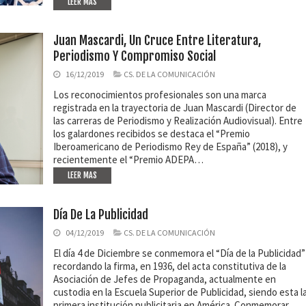
LEER MAS
Juan Mascardi, Un Cruce Entre Literatura,
Periodismo Y Compromiso Social
16/12/2019
CS. DE LA COMUNICACIÓN
Los reconocimientos profesionales son una marca
registrada en la trayectoria de Juan Mascardi (Director de
las carreras de Periodismo y Realización Audiovisual). Entre
los galardones recibidos se destaca el “Premio
Iberoamericano de Periodismo Rey de España” (2018), y
recientemente el “Premio ADEPA…
LEER MAS
Día De La Publicidad
04/12/2019
CS. DE LA COMUNICACIÓN
El día 4 de Diciembre se conmemora el “Día de la Publicidad”
recordando la firma, en 1936, del acta constitutiva de la
Asociación de Jefes de Propaganda, actualmente en
custodia en la Escuela Superior de Publicidad, siendo esta l
primera institución publicitaria en América. Conmemorar