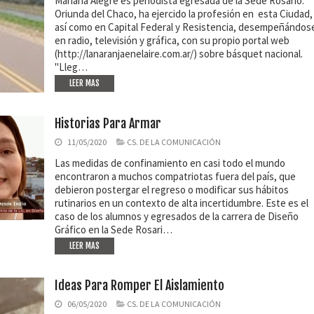
Mariana Alegre es periodista egresada de la Sede Rosario.
Oriunda del Chaco, ha ejercido la profesión en esta Ciudad,
así como en Capital Federal y Resistencia, desempeñándos
en radio, televisión y gráfica, con su propio portal web
(http://lanaranjaenelaire.com.ar/) sobre básquet nacional.
"Lleg…
LEER MAS
Historias Para Armar
11/05/2020
CS. DE LA COMUNICACIÓN
Las medidas de confinamiento en casi todo el mundo
encontraron a muchos compatriotas fuera del país, que
debieron postergar el regreso o modificar sus hábitos
rutinarios en un contexto de alta incertidumbre. Este es el
caso de los alumnos y egresados de la carrera de Diseño
Gráfico en la Sede Rosari…
LEER MAS
Ideas Para Romper El Aislamiento
06/05/2020
CS. DE LA COMUNICACIÓN