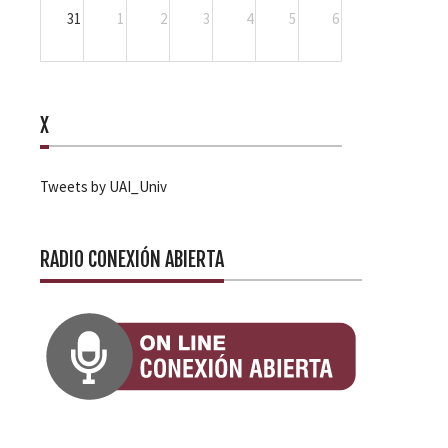
31
1
2
3
4
5
6
X
Tweets by UAI_Univ
RADIO CONEXIÓN ABIERTA
s