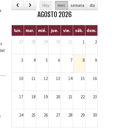
Hoy
mes
semana
dia
a
AGOSTO 2026
lun.
mar.
mié.
jue.
vie.
sáb.
dom.
27
28
29
30
31
1
2
os
del
3
4
5
6
7
8
9
10
11
12
13
14
15
16
17
18
19
20
21
22
23
,
24
25
26
27
28
29
30