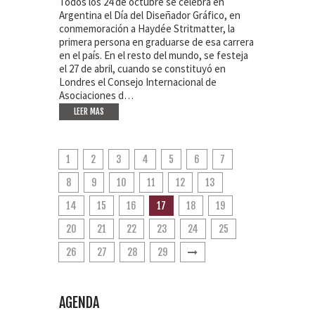
Todos los 24 de octubre se celebra en
Argentina el Día del Diseñador Gráfico, en
conmemoración a Haydée Stritmatter, la
primera persona en graduarse de esa carrera
en el país. En el resto del mundo, se festeja
el 27 de abril, cuando se constituyó en
Londres el Consejo Internacional de
Asociaciones d…
LEER MAS
1
2
3
4
5
6
7
8
9
10
11
12
13
14
15
16
17
18
19
20
21
22
23
24
25
26
27
28
29
AGENDA