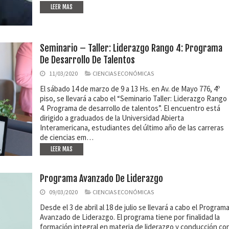
LEER MAS
Seminario – Taller: Liderazgo Rango 4: Programa
De Desarrollo De Talentos
11/03/2020
CIENCIAS ECONÓMICAS
El sábado 14 de marzo de 9 a 13 Hs. en Av. de Mayo 776, 4º
piso, se llevará a cabo el “Seminario Taller: Liderazgo Rango
4. Programa de desarrollo de talentos”. El encuentro está
dirigido a graduados de la Universidad Abierta
Interamericana, estudiantes del último año de las carreras
de ciencias em…
LEER MAS
Programa Avanzado De Liderazgo
09/03/2020
CIENCIAS ECONÓMICAS
Desde el 3 de abril al 18 de julio se llevará a cabo el Program
Avanzado de Liderazgo. El programa tiene por finalidad la
formación integral en materia de liderazgo y conducción co