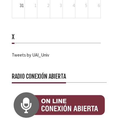
31
1
2
3
4
5
6
X
Tweets by UAI_Univ
RADIO CONEXIÓN ABIERTA