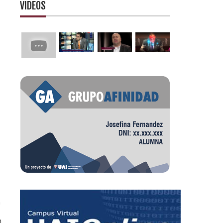
VIDEOS
a
n