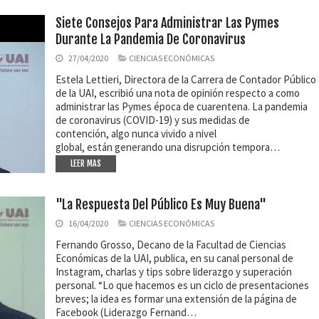
Siete Consejos Para Administrar Las Pymes
Durante La Pandemia De Coronavirus
27/04/2020
CIENCIAS ECONÓMICAS
Estela Lettieri, Directora de la Carrera de Contador Público
de la UAI, escribió una nota de opinión respecto a como
administrar las Pymes época de cuarentena. La pandemia
de coronavirus (COVID-19) y sus medidas de
contención, algo nunca vivido a nivel
global, están generando una disrupción tempora…
LEER MAS
"La Respuesta Del Público Es Muy Buena"
16/04/2020
CIENCIAS ECONÓMICAS
Fernando Grosso, Decano de la Facultad de Ciencias
Económicas de la UAI, publica, en su canal personal de
Instagram, charlas y tips sobre liderazgo y superación
personal. “Lo que hacemos es un ciclo de presentaciones
breves; la idea es formar una extensión de la página de
Facebook (Liderazgo Fernand…