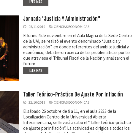
LEER MAS
Jornada "Justicia Y Administración"
05/11/2019
CIENCIAS ECONÓMICAS
El lunes 4 de noviembre en el Aula Magna de la Sede Centro
de la UAI, se realizó el evento denominado “Justicia y
administración”, en donde referentes del ámbito judicial y
económico, debatieron acerca de las problemáticas por las
que atraviesa el Tribunal Fiscal de la Nación y analizaron el
futuro…
LEER MAS
Taller Teórico-Práctico De Ajuste Por Inflación
22/10/2019
CIENCIAS ECONÓMICAS
El sábado 26 octubre de 9 a 11, en el aula 2233 de la
Localización Centro de la Universidad Abierta
Interamericana, se llevará a cabo el “Taller teórico-práctico
de ajuste por inflación”. La actividad es dirigida a todos los