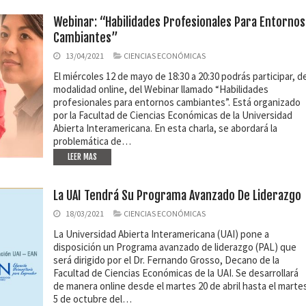
Webinar: “Habilidades Profesionales Para Entornos
Cambiantes”
13/04/2021
CIENCIAS ECONÓMICAS
El miércoles 12 de mayo de 18:30 a 20:30 podrás participar, d
modalidad online, del Webinar llamado “Habilidades
profesionales para entornos cambiantes”. Está organizado
por la Facultad de Ciencias Económicas de la Universidad
Abierta Interamericana. En esta charla, se abordará la
problemática de…
LEER MAS
La UAI Tendrá Su Programa Avanzado De Liderazgo
18/03/2021
CIENCIAS ECONÓMICAS
La Universidad Abierta Interamericana (UAI) pone a
disposición un Programa avanzado de liderazgo (PAL) que
será dirigido por el Dr. Fernando Grosso, Decano de la
Facultad de Ciencias Económicas de la UAI. Se desarrollará
de manera online desde el martes 20 de abril hasta el marte
5 de octubre del…