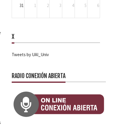
31
1
2
3
4
5
6
e
X
Tweets by UAI_Univ
RADIO CONEXIÓN ABIERTA
s