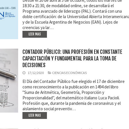
Desde el 20 de abril al 5 de octubre, todos los martes de
18:30 a 21:30, de modalidad online, se desarrollará el
Programa avanzado de liderazgo (PAL). Contará con una
doble certificación: de la Universidad Abierta Interamerican
y de la Escuela Argentina de Negocios (EAN). Lejos de
creencias ya lar…
LEER MAS
CONTADOR PÚBLICO: UNA PROFESIÓN EN CONSTANTE
CAPACITACIÓN Y FUNDAMENTAL PARA LA TOMA DE
DECISIONES
17/12/2020
CIENCIAS ECONÓMICAS
El Día del Contador Público fue elegido el 17 de diciembre
como reconocimiento a la publicación en 1494 del libro
"Suma de Aritmética, Geometría, Proporción y
Proporcionalidad", del matemático italiano Luca Pacioli.
Profesión que, durante la pandemia de coronavirus y el
aislamiento social preventiv…
LEER MAS