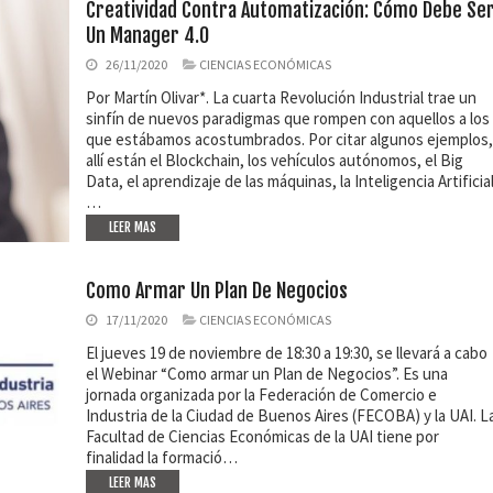
Creatividad Contra Automatización: Cómo Debe Se
Un Manager 4.0
26/11/2020
CIENCIAS ECONÓMICAS
Por Martín Olivar*. La cuarta Revolución Industrial trae un
sinfín de nuevos paradigmas que rompen con aquellos a los
que estábamos acostumbrados. Por citar algunos ejemplos,
allí están el Blockchain, los vehículos autónomos, el Big
Data, el aprendizaje de las máquinas, la Inteligencia Artificial
…
LEER MAS
Como Armar Un Plan De Negocios
17/11/2020
CIENCIAS ECONÓMICAS
El jueves 19 de noviembre de 18:30 a 19:30, se llevará a cabo
el Webinar “Como armar un Plan de Negocios”. Es una
jornada organizada por la Federación de Comercio e
Industria de la Ciudad de Buenos Aires (FECOBA) y la UAI. L
Facultad de Ciencias Económicas de la UAI tiene por
finalidad la formació…
LEER MAS