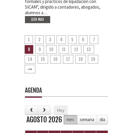
formales y prácticos de liquidación con
SICAM”, dirigido a contadores, abogados,
alumnos a…
LEER MAS
1
2
3
4
5
6
7
8
9
10
11
12
13
14
15
16
17
18
19
AGENDA
Hoy
AGOSTO 2026
mes
semana
dia