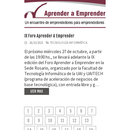
IX Foro Aprender A Emprender
26/10/2021
TECNOLOGÍA INFORMÁTICA
El próximo miércoles 27 de octubre, a partir
de las 19:00 hs., se llevará adelante la IX
edición del Foro Aprender a Emprender en la
Sede Rosario, organizado por la Facultad de
Tecnología Informática de la UAI y UAITECH
(programa de aceleración de negocios de
base tecnológica), con entrada libre y g…
LEER MAS
1
2
3
4
5
6
7
8
9
10
11
12
13