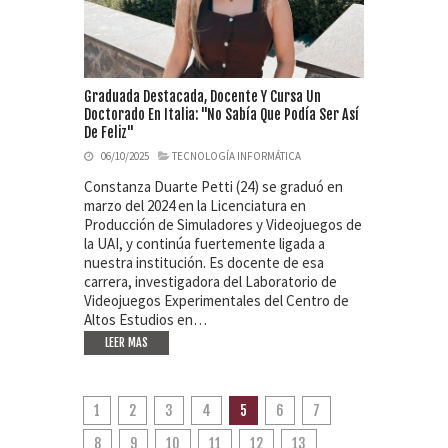
Graduada Destacada, Docente Y Cursa Un
Doctorado En Italia: "No Sabía Que Podía Ser Así
De Feliz"
06/10/2025
TECNOLOGÍA INFORMÁTICA
Constanza Duarte Petti (24) se graduó en
marzo del 2024 en la Licenciatura en
Producción de Simuladores y Videojuegos de
la UAI, y continúa fuertemente ligada a
nuestra institución. Es docente de esa
carrera, investigadora del Laboratorio de
Videojuegos Experimentales del Centro de
Altos Estudios en…
LEER MAS
1
2
3
4
5
6
7
8
9
10
11
12
13