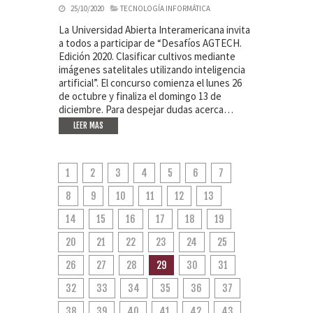
25/10/2020
TECNOLOGÍA INFORMÁTICA
La Universidad Abierta Interamericana invita
a todos a participar de “Desafíos AGTECH.
Edición 2020. Clasificar cultivos mediante
imágenes satelitales utilizando inteligencia
artificial”. El concurso comienza el lunes 26
de octubre y finaliza el domingo 13 de
diciembre. Para despejar dudas acerca…
LEER MAS
1
2
3
4
5
6
7
8
9
10
11
12
13
14
15
16
17
18
19
20
21
22
23
24
25
26
27
28
29
30
31
32
33
34
35
36
37
38
39
40
41
42
43