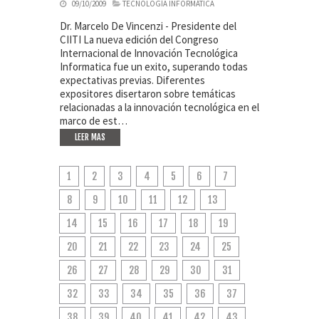
09/10/2009
TECNOLOGÍA INFORMÁTICA
Dr. Marcelo De Vincenzi - Presidente del
CIITI La nueva edición del Congreso
Internacional de Innovación Tecnológica
Informatica fue un exito, superando todas
expectativas previas. Diferentes
expositores disertaron sobre temáticas
relacionadas a la innovación tecnológica en el
marco de est…
LEER MAS
1
2
3
4
5
6
7
8
9
10
11
12
13
14
15
16
17
18
19
20
21
22
23
24
25
26
27
28
29
30
31
32
33
34
35
36
37
38
39
40
41
42
43