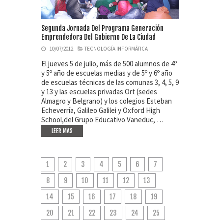
Segunda Jornada Del Programa Generación
Emprendedora Del Gobierno De La Ciudad
10/07/2012
TECNOLOGÍA INFORMÁTICA
El jueves 5 de julio, más de 500 alumnos de 4º
y 5º año de escuelas medias y de 5º y 6º año
de escuelas técnicas de las comunas 3, 4, 5, 9
y 13 y las escuelas privadas Ort (sedes
Almagro y Belgrano) y los colegios Esteban
Echeverría, Galileo Galilei y Oxford High
School,del Grupo Educativo Vaneduc, …
LEER MAS
1
2
3
4
5
6
7
8
9
10
11
12
13
14
15
16
17
18
19
20
21
22
23
24
25