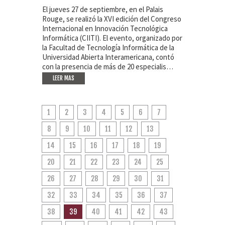
El jueves 27 de septiembre, en el Palais
Rouge, se realizó la XVI edición del Congreso
Internacional en Innovación Tecnológica
Informática (CIITI). El evento, organizado por
la Facultad de Tecnología Informática de la
Universidad Abierta Interamericana, contó
con la presencia de más de 20 especialis…
LEER MAS
1
2
3
4
5
6
7
8
9
10
11
12
13
14
15
16
17
18
19
20
21
22
23
24
25
26
27
28
29
30
31
32
33
34
35
36
37
38
39
40
41
42
43