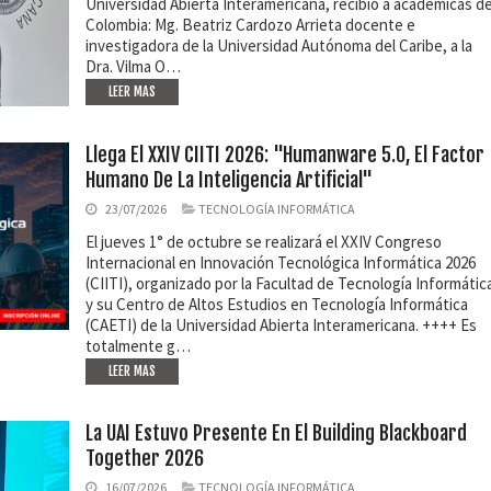
Universidad Abierta Interamericana, recibió a académicas d
Colombia: Mg. Beatriz Cardozo Arrieta docente e
investigadora de la Universidad Autónoma del Caribe, a la
Dra. Vilma O…
LEER MAS
Llega El XXIV CIITI 2026: "Humanware 5.0, El Factor
Humano De La Inteligencia Artificial"
23/07/2026
TECNOLOGÍA INFORMÁTICA
El jueves 1° de octubre se realizará el XXIV Congreso
Internacional en Innovación Tecnológica Informática 2026
(CIITI), organizado por la Facultad de Tecnología Informátic
y su Centro de Altos Estudios en Tecnología Informática
(CAETI) de la Universidad Abierta Interamericana. ++++ Es
totalmente g…
LEER MAS
La UAI Estuvo Presente En El Building Blackboard
Together 2026
16/07/2026
TECNOLOGÍA INFORMÁTICA