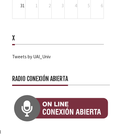
31
1
2
3
4
5
6
X
Tweets by UAI_Univ
RADIO CONEXIÓN ABIERTA
l