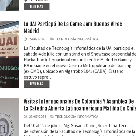
LEER MAS
La UAI Particpó De La Game Jam Buenos Aires-
Madrid
24/07/2026
TECNOLOGÍA INFORMÁTICA
La Facultad de Tecnología Informática de la UAI participó el
sábado 4 de julio con un stand en el Showcase presencial de
Hackathon internacional conjunto entre Madrid in Game y
BA in Game en el nuevo Centro Metropolitano del Gaming,
(ex CMD), ubicado en Algarrobo 1041 (CABA). El stand
estuvo repre…
LEER MAS
Visitas Internacionales De Colombia Y Asamblea De
La Catedra Abierta Latinoamericana Matilda En Chil
23/07/2026
TECNOLOGÍA INFORMÁTICA
Del 10 al 12 de julio la Mg. Susana Darin, Secretaria Técnica
de Extensión de la Facultad de Tecnología Informática de la