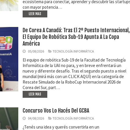
ecosistema para conectar, aprender y descubrir las startup
con mayor potencia…
LEER MAS
De Corea A Canadá: Tras El 2º Puesto Internacional,
El Equipo De Robótica Sub-19 Apunta A La Copa
América
05/08/2026
TECNOLOGÍA INFORMÁTICA
El equipo de robótica Sub-19 de la Facultad de Tecnología
Informática de la UAI no para, y en breve enfrentará un
nuevo y diferente desafío. Tras el segundo puesto a nivel
mundial (mirá más con un CLICK AQUÍ) en la categoría de
Rescate Simulado de la RoboCup Internacional 2026 de
Corea del Sur, part…
LEER MAS
Concurso Vos Lo Hacés Del GCBA
04/08/2026
TECNOLOGÍA INFORMÁTICA
¿Tenés una idea y querés convertirla en un