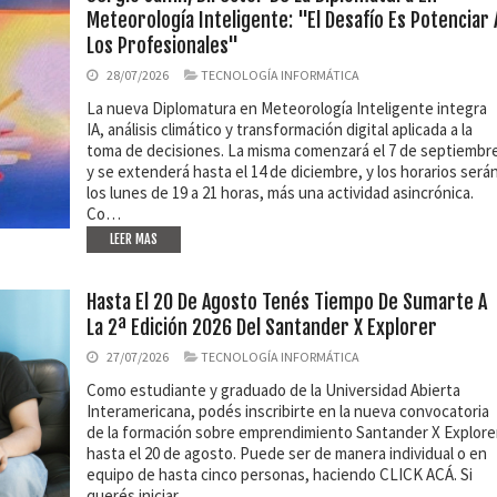
Meteorología Inteligente: "El Desafío Es Potenciar 
Los Profesionales"
28/07/2026
TECNOLOGÍA INFORMÁTICA
La nueva Diplomatura en Meteorología Inteligente integra
IA, análisis climático y transformación digital aplicada a la
toma de decisiones. La misma comenzará el 7 de septiembr
y se extenderá hasta el 14 de diciembre, y los horarios será
los lunes de 19 a 21 horas, más una actividad asincrónica.
Co…
LEER MAS
Hasta El 20 De Agosto Tenés Tiempo De Sumarte A
La 2ª Edición 2026 Del Santander X Explorer
27/07/2026
TECNOLOGÍA INFORMÁTICA
Como estudiante y graduado de la Universidad Abierta
Interamericana, podés inscribirte en la nueva convocatoria
de la formación sobre emprendimiento Santander X Explore
hasta el 20 de agosto. Puede ser de manera individual o en
equipo de hasta cinco personas, haciendo CLICK ACÁ. Si
querés iniciar…