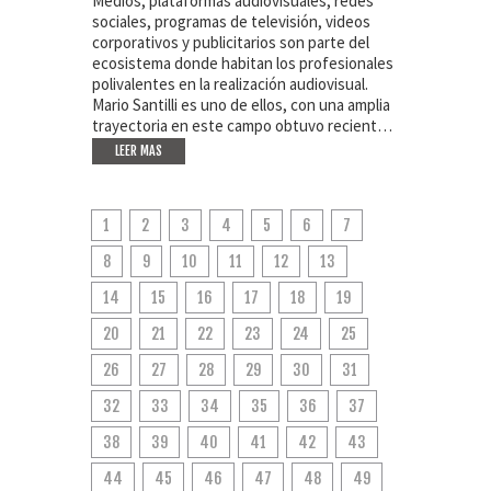
Medios, plataformas audiovisuales, redes
sociales, programas de televisión, videos
corporativos y publicitarios son parte del
ecosistema donde habitan los profesionales
polivalentes en la realización audiovisual.
Mario Santilli es uno de ellos, con una amplia
trayectoria en este campo obtuvo recient…
LEER MAS
1
2
3
4
5
6
7
8
9
10
11
12
13
14
15
16
17
18
19
20
21
22
23
24
25
26
27
28
29
30
31
32
33
34
35
36
37
38
39
40
41
42
43
44
45
46
47
48
49