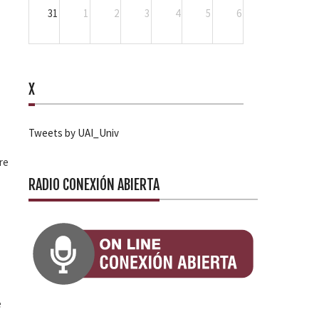
31
1
2
3
4
5
6
X
Tweets by UAI_Univ
re
RADIO CONEXIÓN ABIERTA
e