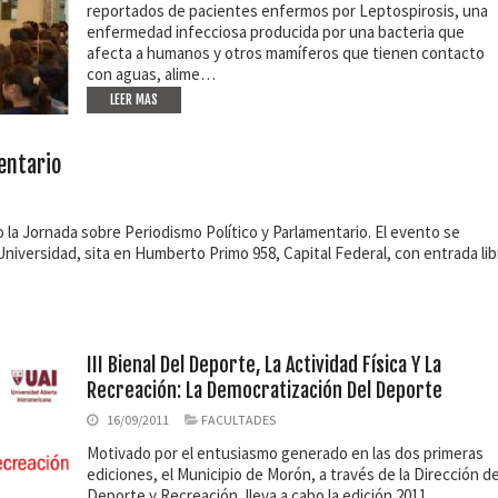
reportados de pacientes enfermos por Leptospirosis, una
enfermedad infecciosa producida por una bacteria que
afecta a humanos y otros mamíferos que tienen contacto
con aguas, alime…
LEER MAS
entario
bo la Jornada sobre Periodismo Político y Parlamentario. El evento se
a Universidad, sita en Humberto Primo 958, Capital Federal, con entrada lib
III Bienal Del Deporte, La Actividad Física Y La
Recreación: La Democratización Del Deporte
16/09/2011
FACULTADES
Motivado por el entusiasmo generado en las dos primeras
ediciones, el Municipio de Morón, a través de la Dirección d
Deporte y Recreación, lleva a cabo la edición 2011,