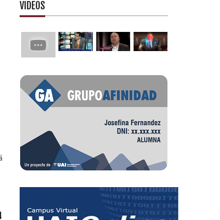
VIDEOS
e
á
4