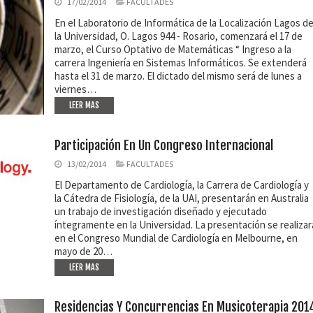
17/02/2014
FACULTADES
En el Laboratorio de Informática de la Localización Lagos d
la Universidad, O. Lagos 944 - Rosario, comenzará el 17 de
marzo, el Curso Optativo de Matemáticas “ Ingreso a la
carrera Ingeniería en Sistemas Informáticos. Se extenderá
hasta el 31 de marzo. El dictado del mismo será de lunes a
viernes…
LEER MAS
Participación En Un Congreso Internacional
13/02/2014
FACULTADES
El Departamento de Cardiología, la Carrera de Cardiología y
la Cátedra de Fisiología, de la UAI, presentarán en Australia
un trabajo de investigación diseñado y ejecutado
íntegramente en la Universidad. La presentación se realizar
en el Congreso Mundial de Cardiología en Melbourne, en
mayo de 20…
LEER MAS
Residencias Y Concurrencias En Musicoterapia 201