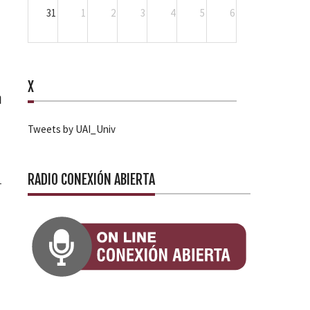
31
1
2
3
4
5
6
X
a
Tweets by UAI_Univ
RADIO CONEXIÓN ABIERTA
-