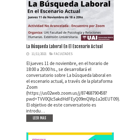
La Búsqueda Laboral En El Escenario Actual
11/11/2021
FACULTADES
El jueves 11 de noviembre, en el horario de
18:00 a 20:00 hs., se desarrollará el
conversatorio sobre La búsqueda laboral en
el escenario actual, a través de la plataforma
Zoom
(https://us02web.zoom.us/j/87468790458?
pwd=TVV0Qlc5akdHdFEyQ09mQWp1a2dEUT09).
El objetivo de este conversatorio es
introdu…
LEER MAS