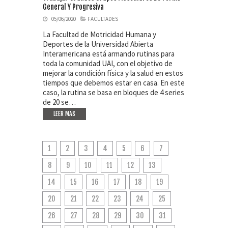
General Y Progresiva
05/06/2020
FACULTADES
La Facultad de Motricidad Humana y
Deportes de la Universidad Abierta
Interamericana está armando rutinas para
toda la comunidad UAI, con el objetivo de
mejorar la condición física y la salud en estos
tiempos que debemos estar en casa. En este
caso, la rutina se basa en bloques de 4 series
de 20 se…
LEER MAS
1
2
3
4
5
6
7
8
9
10
11
12
13
14
15
16
17
18
19
20
21
22
23
24
25
26
27
28
29
30
31