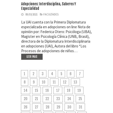
Adopciones: Interdisciplina, Saberes Y
Especialidad
08/03/2021
FACULTADES
La UAI cuenta con la Primera Diplomatura
especializada en adopciones on line Nota de
opinión por: Federica Otero: Psicóloga (UBA),
Magister en Psicología Clínica (UNB, Brasil),
directora de la Diplomatura Interdisciplinaria
en adopciones (UAI), Autora del libro “Los
Procesos de adopciones de niños…
LEER MAS
1
2
3
4
5
6
7
8
9
10
11
12
13
14
15
16
17
18
19
20
21
22
23
24
25
26
27
28
29
30
31