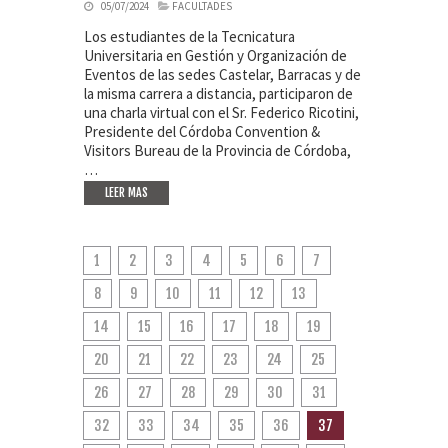
05/07/2024
FACULTADES
Los estudiantes de la Tecnicatura
Universitaria en Gestión y Organización de
Eventos de las sedes Castelar, Barracas y de
la misma carrera a distancia, participaron de
una charla virtual con el Sr. Federico Ricotini,
Presidente del Córdoba Convention &
Visitors Bureau de la Provincia de Córdoba,
…
LEER MAS
1
2
3
4
5
6
7
8
9
10
11
12
13
14
15
16
17
18
19
20
21
22
23
24
25
26
27
28
29
30
31
32
33
34
35
36
37