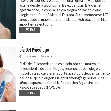
“Ser profesor es la elección de una forma de vida que se
asume desde la labor diaria, las exigencias, la lucha, el
agotamiento, la esperanza y la alegría de hacer lo que
elegimos ser”: José Manuel Estrada. Al conmemorarse 127
años desde la muerte de José Manuel Estrada, quien hizo
importantes estud…
LEER MAS
Día Del Psicólogo
17/09/2022
FACULTADES
El día del Psicopedagogo es celebrado con motivo del
fallecimiento de Jean Piaget, reconocido psicólogo y
filósofo suizo cuyo gran aporte al estudio del pensamiento 
del lenguaje dio origen a la epistemología genética. Dos
años después, se fundó la Federación Argentina de
Psicopedagogos (FAP). Lle…
LEER MAS