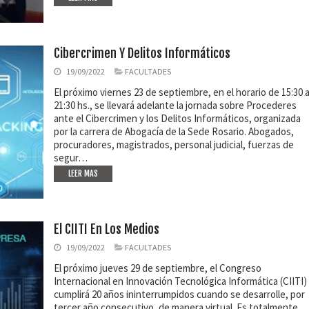
Cibercrimen Y Delitos Informáticos
19/09/2022
FACULTADES
El próximo viernes 23 de septiembre, en el horario de 15:30 
21:30 hs., se llevará adelante la jornada sobre Procederes
ante el Cibercrimen y los Delitos Informáticos, organizada
por la carrera de Abogacía de la Sede Rosario. Abogados,
procuradores, magistrados, personal judicial, fuerzas de
segur…
LEER MAS
El CIITI En Los Medios
19/09/2022
FACULTADES
El próximo jueves 29 de septiembre, el Congreso
Internacional en Innovación Tecnológica Informática (CIITI)
cumplirá 20 años ininterrumpidos cuando se desarrolle, por
tercer año consecutivo, de manera virtual. Es totalmente