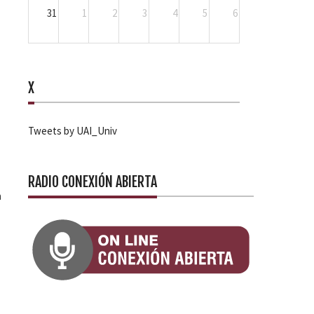
31
1
2
3
4
5
6
X
Tweets by UAI_Univ
RADIO CONEXIÓN ABIERTA
n