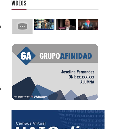
VIDEOS
n
a