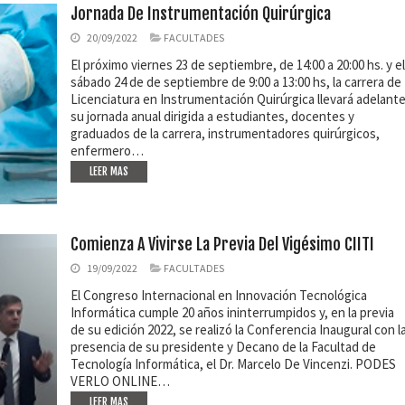
Jornada De Instrumentación Quirúrgica
20/09/2022
FACULTADES
El próximo viernes 23 de septiembre, de 14:00 a 20:00 hs. y el
sábado 24 de de septiembre de 9:00 a 13:00 hs, la carrera de
Licenciatura en Instrumentación Quirúrgica llevará adelant
su jornada anual dirigida a estudiantes, docentes y
graduados de la carrera, instrumentadores quirúrgicos,
enfermero…
LEER MAS
Comienza A Vivirse La Previa Del Vigésimo CIITI
19/09/2022
FACULTADES
El Congreso Internacional en Innovación Tecnológica
Informática cumple 20 años ininterrumpidos y, en la previa
de su edición 2022, se realizó la Conferencia Inaugural con l
presencia de su presidente y Decano de la Facultad de
Tecnología Informática, el Dr. Marcelo De Vincenzi. PODES
VERLO ONLINE…
LEER MAS