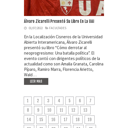
Álvaro Zicarelli Presentó Su Libro En La UAI
01/07/2022
FACULTADES
En la Localización Cisneros de la Universidad
Abierta Interamericana, Álvaro Zicarelli
presentó su libro “Cómo derrotar al
neoprogresismo: Una batalla política”. El
evento contó con dirigentes políticos de la
actualidad como son Amalia Granata, Carolina
Píparo, Ramiro Marra, Florencia Arietto,
Wald…
LEER MAS
1
2
3
4
5
6
7
8
9
10
11
12
13
14
15
16
17
18
19